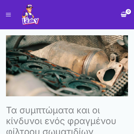
Skip
to
content
Τα συμπτώματα και οι
κίνδυνοι ενός φραγμένου
φίλτρου σωματιδίων