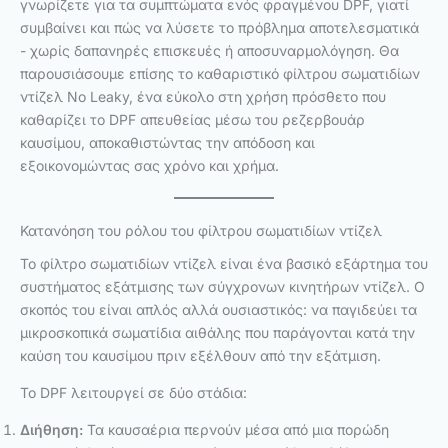
γνωρίζετε για τα συμπτώματα ενός φραγμένου DPF, γιατί
συμβαίνει και πώς να λύσετε το πρόβλημα αποτελεσματικά
- χωρίς δαπανηρές επισκευές ή αποσυναρμολόγηση. Θα
παρουσιάσουμε επίσης το καθαριστικό φίλτρου σωματιδίων
ντίζελ No Leaky, ένα εύκολο στη χρήση πρόσθετο που
καθαρίζει το DPF απευθείας μέσω του ρεζερβουάρ
καυσίμου, αποκαθιστώντας την απόδοση και
εξοικονομώντας σας χρόνο και χρήμα.
Κατανόηση του ρόλου του φίλτρου σωματιδίων ντίζελ
Το φίλτρο σωματιδίων ντίζελ είναι ένα βασικό εξάρτημα του
συστήματος εξάτμισης των σύγχρονων κινητήρων ντίζελ. Ο
σκοπός του είναι απλός αλλά ουσιαστικός: να παγιδεύει τα
μικροσκοπικά σωματίδια αιθάλης που παράγονται κατά την
καύση του καυσίμου πριν εξέλθουν από την εξάτμιση.
Το DPF λειτουργεί σε δύο στάδια:
Διήθηση:
Τα καυσαέρια περνούν μέσα από μια πορώδη