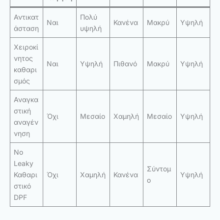
Αντικατ
Πολύ
Ναι
Κανένα
Μακρύ
Υψηλή
άσταση
υψηλή
Χειροκί
νητος
Ναι
Υψηλή
Πιθανό
Μακρύ
Υψηλή
καθαρι
σμός
Αναγκα
στική
Όχι
Μεσαίο
Χαμηλή
Μεσαίο
Υψηλή
αναγέν
νηση
No
Leaky
Σύντομ
Καθαρι
Όχι
Χαμηλή
Κανένα
Υψηλή
ο
στικό
DPF