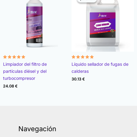
Valorado
Valorado
Limpiador del filtro de
Líquido sellador de fugas de
con
con
4.96
4.89
partículas diésel y del
calderas
de 5
de 5
turbocompresor
30.13
€
24.08
€
Navegación