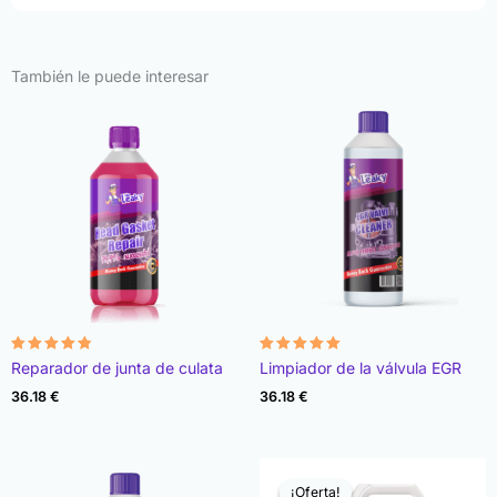
También le puede interesar
Valorado
Valorado
Reparador de junta de culata
Limpiador de la válvula EGR
con
con
4.78
4.93
36.18
€
36.18
€
de 5
de 5
¡Oferta!
¡Oferta!