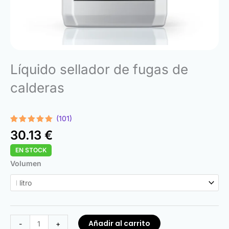
Líquido sellador de fugas de
calderas
(101)
Valorado
101
30.13
€
con
4.89
de 5 en
EN STOCK
base a
valoraciones
Boiler
Volumen
de
clientes
Leak
Sealer
Liquid
cantidad
Añadir al carrito
-
+