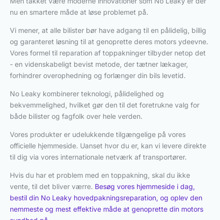
Men takket være moderne innovationer som No Leaky er der
nu en smartere måde at løse problemet på.
Vi mener, at alle bilister bør have adgang til en pålidelig, billig
og garanteret løsning til at genoprette deres motors ydeevne.
Vores formel til reparation af toppakninger tilbyder netop det
- en videnskabeligt bevist metode, der tætner lækager,
forhindrer overophedning og forlænger din bils levetid.
No Leaky kombinerer teknologi, pålidelighed og
bekvemmelighed, hvilket gør den til det foretrukne valg for
både bilister og fagfolk over hele verden.
Vores produkter er udelukkende tilgængelige på vores
officielle hjemmeside. Uanset hvor du er, kan vi levere direkte
til dig via vores internationale netværk af transportører.
Hvis du har et problem med en toppakning, skal du ikke
vente, til det bliver værre.
Besøg vores hjemmeside i dag,
bestil din No Leaky hovedpakningsreparation, og oplev den
nemmeste og mest effektive måde at genoprette din motors