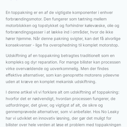
En toppakning er en af de vigtigste komponenter i enhver
forbrændingsmotor. Den fungerer som tætning mellem
motorblokken og topstykket og forhindrer kølevæske, olie og
forbrændingsgasser i at lække ind i områder, hvor de ikke
hører hjemme. Når denne pakning svigter, kan det få alvorlige
konsekvenser - lige fra overophedning til komplet motorstop.
Udskiftning af en toppakning betragtes traditionelt som en
kompleks og dyr reparation. For mange bilister kan processen
virke overvældende og uoverkommelig. Men der findes
effektive alternativer, som kan genoprette motorens ydeevne
uden at kræve en komplet mekanisk udskiftning.
I denne artikel vil vi forklare alt om udskiftning af toppakning:
hvorfor det er nødvendigt, hvordan processen fungerer, de
udfordringer, det giver, og vigtigst af alt, de sikre og
gennemprøvede alternativer, som vi anbefaler. Hos No Leaky
har vi udviklet en innovativ løsning, der gør det muligt for
bilister over hele verden at løse et problem med toppakningen