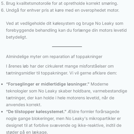
Brug kvalitetsmotorolie for at opretholde korrekt smøring.
Undgå for enhver pris at køre med en overophedet motor.
Ved at vedligeholde dit kølesystem og bruge No Leaky som
forebyggende behandling kan du forlænge din motors levetid
betydeligt.
Almindelige myter om reparation af toppakninger
I årenes løb har der cirkuleret mange misforståelser om
tætningsmidler til toppakninger. Vi vil gerne afklare dem:
“Forseglinger er midlertidige løsninger.”
Moderne
teknologier som No Leaky skaber holdbare, varmebestandige
tætninger, der kan holde i hele motorens levetid, når de
anvendes korrekt.
“De tilstopper kølesystemet.”
Ældre formler forårsagede
nogle gange blokeringer, men No Leaky's mikropartikler er
designet til at forblive svævende og ikke-reaktive, indtil de
støder på en lækage.