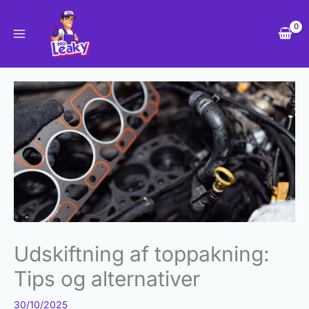
Gå
til
indholdet
Udskiftning af toppakning:
Tips og alternativer
30/10/2025