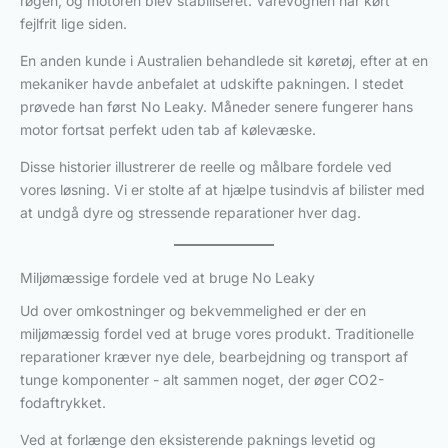
røgen, og motoren blev stabiliseret. Varevognen har kørt
fejlfrit lige siden.
En anden kunde i Australien behandlede sit køretøj, efter at en
mekaniker havde anbefalet at udskifte pakningen. I stedet
prøvede han først No Leaky. Måneder senere fungerer hans
motor fortsat perfekt uden tab af kølevæske.
Disse historier illustrerer de reelle og målbare fordele ved
vores løsning. Vi er stolte af at hjælpe tusindvis af bilister med
at undgå dyre og stressende reparationer hver dag.
Miljømæssige fordele ved at bruge No Leaky
Ud over omkostninger og bekvemmelighed er der en
miljømæssig fordel ved at bruge vores produkt. Traditionelle
reparationer kræver nye dele, bearbejdning og transport af
tunge komponenter - alt sammen noget, der øger CO2-
fodaftrykket.
Ved at forlænge den eksisterende paknings levetid og