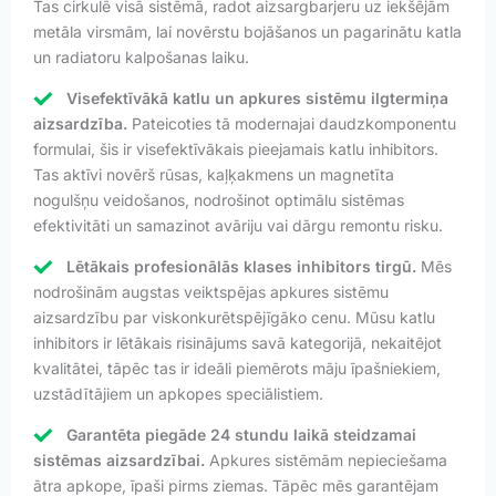
Tas cirkulē visā sistēmā, radot aizsargbarjeru uz iekšējām
metāla virsmām, lai novērstu bojāšanos un pagarinātu katla
un radiatoru kalpošanas laiku.
Visefektīvākā katlu un apkures sistēmu ilgtermiņa
aizsardzība.
Pateicoties tā modernajai daudzkomponentu
formulai, šis ir visefektīvākais pieejamais katlu inhibitors.
Tas aktīvi novērš rūsas, kaļķakmens un magnetīta
nogulšņu veidošanos, nodrošinot optimālu sistēmas
efektivitāti un samazinot avāriju vai dārgu remontu risku.
Lētākais profesionālās klases inhibitors tirgū.
Mēs
nodrošinām augstas veiktspējas apkures sistēmu
aizsardzību par viskonkurētspējīgāko cenu. Mūsu katlu
inhibitors ir lētākais risinājums savā kategorijā, nekaitējot
kvalitātei, tāpēc tas ir ideāli piemērots māju īpašniekiem,
uzstādītājiem un apkopes speciālistiem.
Garantēta piegāde 24 stundu laikā steidzamai
sistēmas aizsardzībai.
Apkures sistēmām nepieciešama
ātra apkope, īpaši pirms ziemas. Tāpēc mēs garantējam