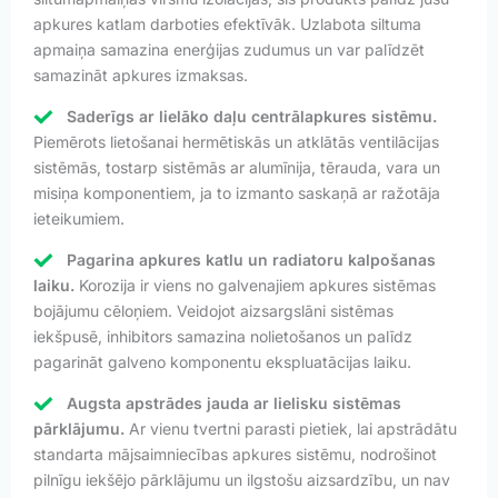
apkures katlam darboties efektīvāk. Uzlabota siltuma
apmaiņa samazina enerģijas zudumus un var palīdzēt
samazināt apkures izmaksas.
Saderīgs ar lielāko daļu centrālapkures sistēmu.
Piemērots lietošanai hermētiskās un atklātās ventilācijas
sistēmās, tostarp sistēmās ar alumīnija, tērauda, vara un
misiņa komponentiem, ja to izmanto saskaņā ar ražotāja
ieteikumiem.
Pagarina apkures katlu un radiatoru kalpošanas
laiku.
Korozija ir viens no galvenajiem apkures sistēmas
bojājumu cēloņiem. Veidojot aizsargslāni sistēmas
iekšpusē, inhibitors samazina nolietošanos un palīdz
pagarināt galveno komponentu ekspluatācijas laiku.
Augsta apstrādes jauda ar lielisku sistēmas
pārklājumu.
Ar vienu tvertni parasti pietiek, lai apstrādātu
standarta mājsaimniecības apkures sistēmu, nodrošinot
pilnīgu iekšējo pārklājumu un ilgstošu aizsardzību, un nav