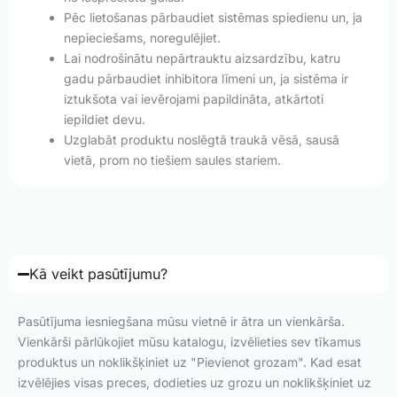
Pēc lietošanas pārbaudiet sistēmas spiedienu un, ja
nepieciešams, noregulējiet.
Lai nodrošinātu nepārtrauktu aizsardzību, katru
gadu pārbaudiet inhibitora līmeni un, ja sistēma ir
iztukšota vai ievērojami papildināta, atkārtoti
iepildiet devu.
Uzglabāt produktu noslēgtā traukā vēsā, sausā
vietā, prom no tiešiem saules stariem.
Kā veikt pasūtījumu?
Pasūtījuma iesniegšana mūsu vietnē ir ātra un vienkārša.
Vienkārši pārlūkojiet mūsu katalogu, izvēlieties sev tīkamus
produktus un noklikšķiniet uz "Pievienot grozam". Kad esat
izvēlējies visas preces, dodieties uz grozu un noklikšķiniet uz