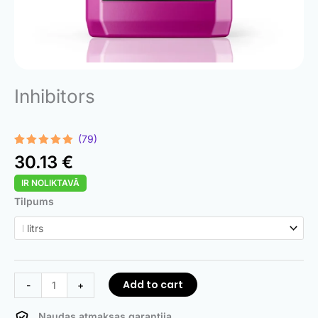
Inhibitors
(79)
Rated
79
4.91
30.13
€
out of 5
based on
IR NOLIKTAVĀ
customer
ratings
Inhibitor
Tilpums
quantity
Add to cart
-
+
Naudas atmaksas garantija