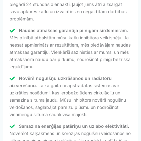
piegādi 24 stundas diennaktī, ļaujot jums ātri aizsargāt
savu apkures katlu un izvairīties no negaidītām darbības
problēmām.
Naudas atmaksas garantija pilnīgam sirdsmieram.
Mēs pilnībā atbalstām mūsu katlu inhibitora veiktspēju. Ja
neesat apmierināts ar rezultātiem, mēs piedāvājam naudas
atmaksas garantiju. Vienkārši sazinieties ar mums, un mēs
atmaksāsim naudu par pirkumu, nodrošinot pilnīgi bezriska
ieguldījumu.
Novērš nogulšņu uzkrāšanos un radiatoru
aizsērēšanu.
Laika gaitā neapstrādātās sistēmās var
uzkrāties nosēdumi, kas ierobežo ūdens cirkulāciju un
samazina siltuma jaudu. Mūsu inhibitors novērš nogulšņu
veidošanos, saglabājot pareizu plūsmu un nodrošinot
vienmērīgu siltuma sadali visā mājoklī.
Samazina enerģijas patēriņu un uzlabo efektivitāti.
Novēršot kaļķakmens un korozijas nogulšņu veidošanos no
siltumapmaiņas virsmu izolācijas, šis produkts palīdz jūsu