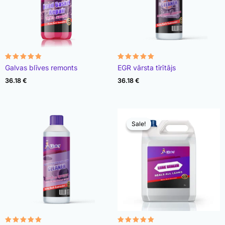
Rated
Rated
Galvas blīves remonts
EGR vārsta tīrītājs
4.78
4.93
out of 5
out of 5
36.18
€
36.18
€
Sale!
Sale!