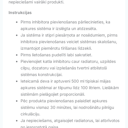
nepieciešami vairāki produkti.
Instrukcijas
Pirms inhibitora pievienošanas pārliecinieties, ka
apkures sistēma ir izslēgta un atdzesēta.
Ja sistēma ir stipri piesārņota ar nosēdumiem, pirms
inhibitora pievienošanas veiciet sistēmas skalošanu,
izmantojot piemērotu tīrīšanas līdzekli.
Pirms lietošanas pudelīti labi sakratiet.
Pievienojiet katla inhibitoru caur radiatoru, uzpildes
cilpu, dozatoru vai izplešanās tvertni atbilstoši
sistēmas konstrukcijai.
Ieteicamā deva ir aptuveni 500 ml tipiskai mājas
apkures sistēmai ar tilpumu līdz 100 litriem. Lielākām
sistēmām pielāgojiet proporcionāli.
Pēc produkta pievienošanas palaidiet apkures
sistēmu vismaz 30 minūtes, lai nodrošinātu pilnīgu
cirkulāciju.
Ja nepieciešams, atgaisojiet radiatorus, lai atbrīvotos
no iesprostotā gaisa.