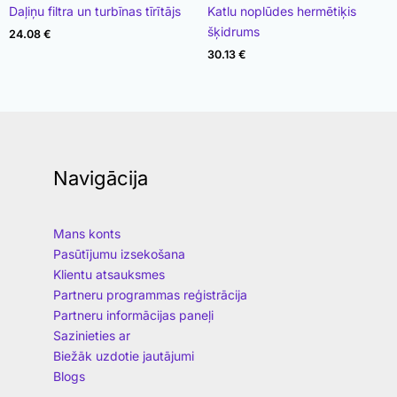
Rated
Rated
Daļiņu filtra un turbīnas tīrītājs
Katlu noplūdes hermētiķis
4.96
4.89
out of 5
out of 5
šķidrums
24.08
€
30.13
€
Navigācija
Mans konts
Pasūtījumu izsekošana
Klientu atsauksmes
Partneru programmas reģistrācija
Partneru informācijas paneļi
Sazinieties ar
Biežāk uzdotie jautājumi
Blogs