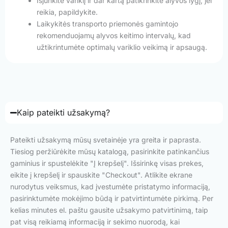
Išjunkite variklį ir dar kartą patikrinkite alyvos lygį, jei
reikia, papildykite.
Laikykitės transporto priemonės gamintojo
rekomenduojamų alyvos keitimo intervalų, kad
užtikrintumėte optimalų variklio veikimą ir apsaugą.
Kaip pateikti užsakymą?
Pateikti užsakymą mūsų svetainėje yra greita ir paprasta.
Tiesiog peržiūrėkite mūsų katalogą, pasirinkite patinkančius
gaminius ir spustelėkite "Į krepšelį". Išsirinkę visas prekes,
eikite į krepšelį ir spauskite "Checkout". Atlikite ekrane
nurodytus veiksmus, kad įvestumėte pristatymo informaciją,
pasirinktumėte mokėjimo būdą ir patvirtintumėte pirkimą. Per
kelias minutes el. paštu gausite užsakymo patvirtinimą, taip
pat visą reikiamą informaciją ir sekimo nuorodą, kai