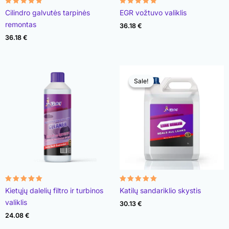
Įvertinimas:
Įvertinimas:
Cilindro galvutės tarpinės
EGR vožtuvo valiklis
4.78
4.93
iš 5
iš 5
remontas
36.18
€
36.18
€
Sale!
Sale!
Įvertinimas:
Įvertinimas:
Kietųjų dalelių filtro ir turbinos
Katilų sandariklio skystis
4.96
4.89
iš 5
iš 5
valiklis
30.13
€
24.08
€