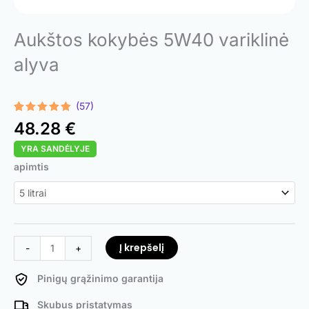
Aukštos kokybės 5W40 variklinė
alyva
(57)
Įvertinimas:
57
48.28
€
4.98
iš 5
(viso
YRA SANDĖLYJE
įvertinimų:
)
produkto
apimtis
kiekis:
High
Performance
5W40
Engine
Į krepšelį
-
+
Oil
Pinigų grąžinimo garantija
Skubus pristatymas