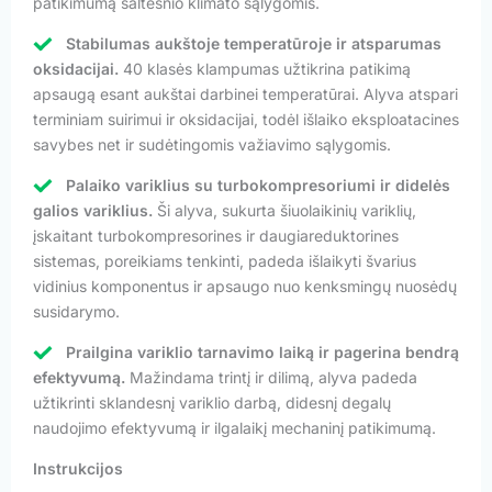
patikimumą šaltesnio klimato sąlygomis.
Stabilumas aukštoje temperatūroje ir atsparumas
oksidacijai.
40 klasės klampumas užtikrina patikimą
apsaugą esant aukštai darbinei temperatūrai. Alyva atspari
terminiam suirimui ir oksidacijai, todėl išlaiko eksploatacines
savybes net ir sudėtingomis važiavimo sąlygomis.
Palaiko variklius su turbokompresoriumi ir didelės
galios variklius.
Ši alyva, sukurta šiuolaikinių variklių,
įskaitant turbokompresorines ir daugiareduktorines
sistemas, poreikiams tenkinti, padeda išlaikyti švarius
vidinius komponentus ir apsaugo nuo kenksmingų nuosėdų
susidarymo.
Prailgina variklio tarnavimo laiką ir pagerina bendrą
efektyvumą.
Mažindama trintį ir dilimą, alyva padeda
užtikrinti sklandesnį variklio darbą, didesnį degalų
naudojimo efektyvumą ir ilgalaikį mechaninį patikimumą.
Instrukcijos