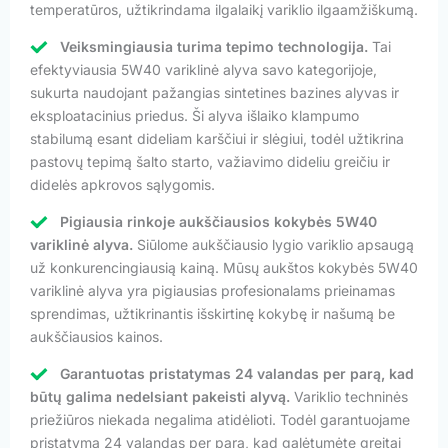
temperatūros, užtikrindama ilgalaikį variklio ilgaamžiškumą.
Veiksmingiausia turima tepimo technologija.
Tai
efektyviausia 5W40 variklinė alyva savo kategorijoje,
sukurta naudojant pažangias sintetines bazines alyvas ir
eksploatacinius priedus. Ši alyva išlaiko klampumo
stabilumą esant dideliam karščiui ir slėgiui, todėl užtikrina
pastovų tepimą šalto starto, važiavimo dideliu greičiu ir
didelės apkrovos sąlygomis.
Pigiausia rinkoje aukščiausios kokybės 5W40
variklinė alyva.
Siūlome aukščiausio lygio variklio apsaugą
už konkurencingiausią kainą. Mūsų aukštos kokybės 5W40
variklinė alyva yra pigiausias profesionalams prieinamas
sprendimas, užtikrinantis išskirtinę kokybę ir našumą be
aukščiausios kainos.
Garantuotas pristatymas 24 valandas per parą, kad
būtų galima nedelsiant pakeisti alyvą.
Variklio techninės
priežiūros niekada negalima atidėlioti. Todėl garantuojame
pristatymą 24 valandas per parą, kad galėtumėte greitai