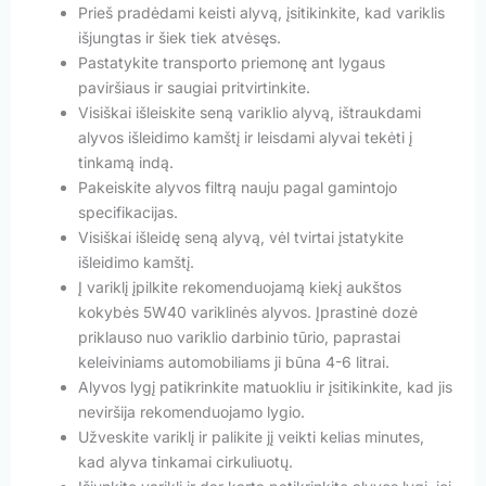
Prieš pradėdami keisti alyvą, įsitikinkite, kad variklis
išjungtas ir šiek tiek atvėsęs.
Pastatykite transporto priemonę ant lygaus
paviršiaus ir saugiai pritvirtinkite.
Visiškai išleiskite seną variklio alyvą, ištraukdami
alyvos išleidimo kamštį ir leisdami alyvai tekėti į
tinkamą indą.
Pakeiskite alyvos filtrą nauju pagal gamintojo
specifikacijas.
Visiškai išleidę seną alyvą, vėl tvirtai įstatykite
išleidimo kamštį.
Į variklį įpilkite rekomenduojamą kiekį aukštos
kokybės 5W40 variklinės alyvos. Įprastinė dozė
priklauso nuo variklio darbinio tūrio, paprastai
keleiviniams automobiliams ji būna 4-6 litrai.
Alyvos lygį patikrinkite matuokliu ir įsitikinkite, kad jis
neviršija rekomenduojamo lygio.
Užveskite variklį ir palikite jį veikti kelias minutes,
kad alyva tinkamai cirkuliuotų.