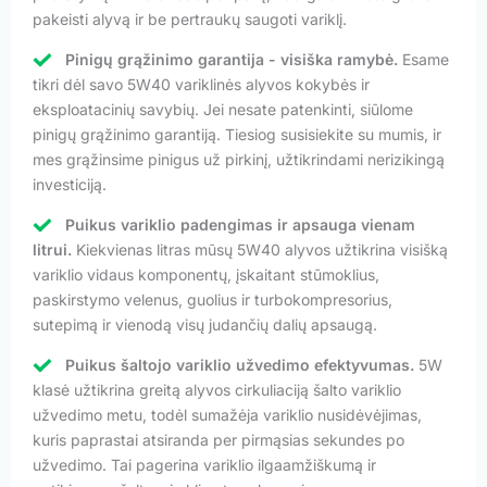
pakeisti alyvą ir be pertraukų saugoti variklį.
Pinigų grąžinimo garantija - visiška ramybė.
Esame
tikri dėl savo 5W40 variklinės alyvos kokybės ir
eksploatacinių savybių. Jei nesate patenkinti, siūlome
pinigų grąžinimo garantiją. Tiesiog susisiekite su mumis, ir
mes grąžinsime pinigus už pirkinį, užtikrindami nerizikingą
investiciją.
Puikus variklio padengimas ir apsauga vienam
litrui.
Kiekvienas litras mūsų 5W40 alyvos užtikrina visišką
variklio vidaus komponentų, įskaitant stūmoklius,
paskirstymo velenus, guolius ir turbokompresorius,
sutepimą ir vienodą visų judančių dalių apsaugą.
Puikus šaltojo variklio užvedimo efektyvumas.
5W
klasė užtikrina greitą alyvos cirkuliaciją šalto variklio
užvedimo metu, todėl sumažėja variklio nusidėvėjimas,
kuris paprastai atsiranda per pirmąsias sekundes po
užvedimo. Tai pagerina variklio ilgaamžiškumą ir