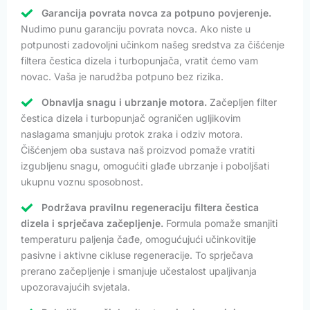
Garancija povrata novca za potpuno povjerenje.
Nudimo punu garanciju povrata novca. Ako niste u
potpunosti zadovoljni učinkom našeg sredstva za čišćenje
filtera čestica dizela i turbopunjača, vratit ćemo vam
novac. Vaša je narudžba potpuno bez rizika.
Obnavlja snagu i ubrzanje motora.
Začepljen filter
čestica dizela i turbopunjač ograničen ugljikovim
naslagama smanjuju protok zraka i odziv motora.
Čišćenjem oba sustava naš proizvod pomaže vratiti
izgubljenu snagu, omogućiti glađe ubrzanje i poboljšati
ukupnu voznu sposobnost.
Podržava pravilnu regeneraciju filtera čestica
dizela i sprječava začepljenje.
Formula pomaže smanjiti
temperaturu paljenja čađe, omogućujući učinkovitije
pasivne i aktivne cikluse regeneracije. To sprječava
prerano začepljenje i smanjuje učestalost upaljivanja
upozoravajućih svjetala.