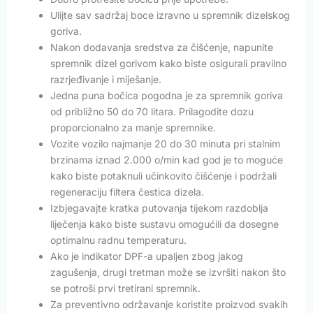
Ulijte sav sadržaj boce izravno u spremnik dizelskog
goriva.
Nakon dodavanja sredstva za čišćenje, napunite
spremnik dizel gorivom kako biste osigurali pravilno
razrjeđivanje i miješanje.
Jedna puna bočica pogodna je za spremnik goriva
od približno 50 do 70 litara. Prilagodite dozu
proporcionalno za manje spremnike.
Vozite vozilo najmanje 20 do 30 minuta pri stalnim
brzinama iznad 2.000 o/min kad god je to moguće
kako biste potaknuli učinkovito čišćenje i podržali
regeneraciju filtera čestica dizela.
Izbjegavajte kratka putovanja tijekom razdoblja
liječenja kako biste sustavu omogućili da dosegne
optimalnu radnu temperaturu.
Ako je indikator DPF-a upaljen zbog jakog
zagušenja, drugi tretman može se izvršiti nakon što
se potroši prvi tretirani spremnik.
Za preventivno održavanje koristite proizvod svakih