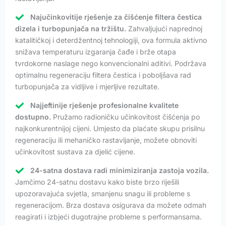
Najučinkovitije rješenje za čišćenje filtera čestica
dizela i turbopunjača na tržištu.
Zahvaljujući naprednoj
katalitičkoj i deterdžentnoj tehnologiji, ova formula aktivno
snižava temperaturu izgaranja čađe i brže otapa
tvrdokorne naslage nego konvencionalni aditivi. Podržava
optimalnu regeneraciju filtera čestica i poboljšava rad
turbopunjača za vidljive i mjerljive rezultate.
Najjeftinije rješenje profesionalne kvalitete
dostupno.
Pružamo radioničku učinkovitost čišćenja po
najkonkurentnijoj cijeni. Umjesto da plaćate skupu prisilnu
regeneraciju ili mehaničko rastavljanje, možete obnoviti
učinkovitost sustava za djelić cijene.
24-satna dostava radi minimiziranja zastoja vozila.
Jamčimo 24-satnu dostavu kako biste brzo riješili
upozoravajuća svjetla, smanjenu snagu ili probleme s
regeneracijom. Brza dostava osigurava da možete odmah
reagirati i izbjeći dugotrajne probleme s performansama.