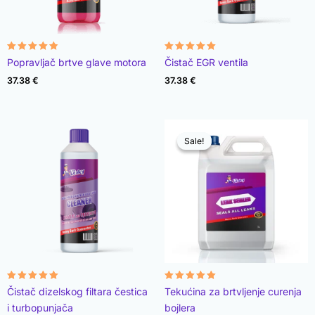
Rated
Rated
Popravljač brtve glave motora
Čistač EGR ventila
4.78
4.93
out of 5
out of 5
37.38
€
37.38
€
Sale!
Sale!
Rated
Rated
Čistač dizelskog filtara čestica
Tekućina za brtvljenje curenja
4.96
4.89
out of 5
out of 5
i turbopunjača
bojlera