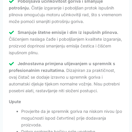
Poboljšava učinkovitost goriva i smanjuje
potrošnju.
Čistije izgaranje i poboljšan protok ispušnih
plinova omogućuju motoru učinkovitiji rad, što s vremenom
može pomoći smanjiti potrošnju goriva.
Smanjuje štetne emisije i dim iz ispušnih plinova.
Čišćenjem naslaga čađe i poboljšanjem kvalitete izgaranja,
proizvod doprinosi smanjenju emisija čestica i čišćem
ispušnom plinu.
Jednostavna primjena ulijevanjem u spremnik s
profesionalnim rezultatima.
Dizajniran za praktičnost,
ovaj čistač se dodaje izravno u spremnik goriva i
automatski djeluje tijekom normalne vožnje. Nisu potrebni
posebni alati, rastavljanje niti složeni postupci.
Upute
Provjerite da je spremnik goriva na niskom nivou (po
mogućnosti ispod četvrtine) prije dodavanja
proizvoda.
Dobro protresite bočicu prije upotrebe.