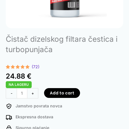
Čistač dizelskog filtara čestica i
turbopunjača
(72)
Rated
72
4.96
24.88
€
out of 5
based on
NA LAGERU
customer
ratings
Diesel
Add to cart
-
+
Particulate
Filter
Jamstvo povrata novca
and
Ekspresna dostava
Turbocharger
Cleaner
Sigurno plaćanje