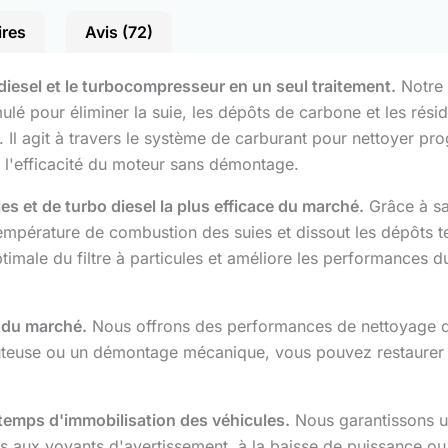
ires
Avis (72)
s diesel et le turbocompresseur en un seul traitement.
Notre n
lé pour éliminer la suie, les dépôts de carbone et les rés
el. Il agit à travers le système de carburant pour nettoyer 
et l'efficacité du moteur sans démontage.
les et de turbo diesel la plus efficace du marché.
Grâce à sa
empérature de combustion des suies et dissout les dépôts t
timale du filtre à particules et améliore les performances du
e du marché.
Nous offrons des performances de nettoyage dign
ûteuse ou un démontage mécanique, vous pouvez restaurer l
 temps d'immobilisation des véhicules.
Nous garantissons un
s aux voyants d'avertissement, à la baisse de puissance ou 