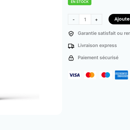
EN STOCK
notations
client
quantité
de
Ajoute
-
+
Diesel
Particulate
Garantie satisfait ou r
Filter
Livraison express
and
Turbocharger
Paiement sécurisé
Cleaner