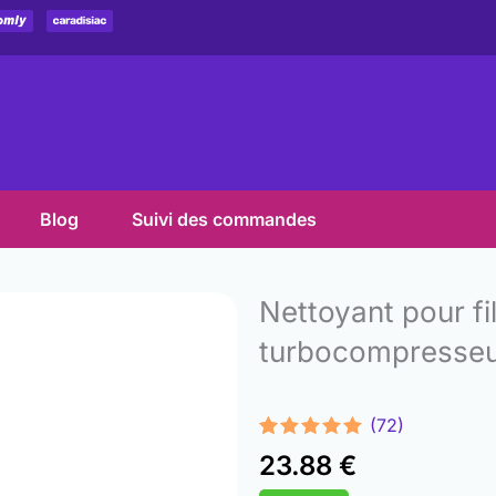
Blog
Suivi des commandes
Nettoyant pour fil
turbocompresse
(72)
Noté
72
4.96
23.88
€
sur 5
basé sur