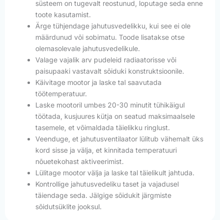
süsteem on tugevalt reostunud, loputage seda enne
toote kasutamist.
Ärge tühjendage jahutusvedelikku, kui see ei ole
määrdunud või sobimatu. Toode lisatakse otse
olemasolevale jahutusvedelikule.
Valage vajalik arv pudeleid radiaatorisse või
paisupaaki vastavalt sõiduki konstruktsioonile.
Käivitage mootor ja laske tal saavutada
töötemperatuur.
Laske mootoril umbes 20-30 minutit tühikäigul
töötada, kusjuures kütja on seatud maksimaalsele
tasemele, et võimaldada täielikku ringlust.
Veenduge, et jahutusventilaator lülitub vähemalt üks
kord sisse ja välja, et kinnitada temperatuuri
nõuetekohast aktiveerimist.
Lülitage mootor välja ja laske tal täielikult jahtuda.
Kontrollige jahutusvedeliku taset ja vajadusel
täiendage seda. Jälgige sõidukit järgmiste
sõidutsüklite jooksul.