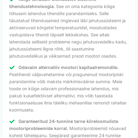
tihendustehnoloogia.
See on oma kategooria kõige
tõhusam lahendus tihendite parandamiseks. Selle
täiustatud tihendusained ringlevad läbi jahutussüsteemi ja
aktiveeruvad kõrgetel temperatuuridel, moodustades
vastupidava tihendi täpselt lekkekohas. See aitab
lahendada selliseid probleeme nagu jahutusvedeliku kadu,
jahutussüsteemi liigne rõhk, õli saastumine
jahutusvedelikus ja väiksemad praod mootori osades.
Odavaim alternatiiv mootori kapitaalremondile.
Peatihendi väljavahetamine või pragunenud mootoriploki
parandamine võib maksta märkimisväärse summa. Meie
toode on kõige odavam professionaalne lahendus, mis
pakub kuluefektiivset alternatiivi, mis võib taastada
funktsionaalsuse ilma täieliku mehaanilise remondi rahalise
koormuseta.
Garanteeritud 24-tunnine tarne kiireloomuliste
mootoriprobleemide korral.
Mootoriprobleemid nõuavad
kohest tähelepanu. Seepärast garanteerime 24-tunnise