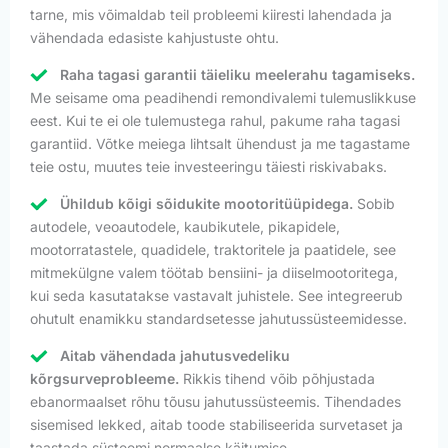
tarne, mis võimaldab teil probleemi kiiresti lahendada ja
vähendada edasiste kahjustuste ohtu.
Raha tagasi garantii täieliku meelerahu tagamiseks.
Me seisame oma peadihendi remondivalemi tulemuslikkuse
eest. Kui te ei ole tulemustega rahul, pakume raha tagasi
garantiid. Võtke meiega lihtsalt ühendust ja me tagastame
teie ostu, muutes teie investeeringu täiesti riskivabaks.
Ühildub kõigi sõidukite mootoritüüpidega.
Sobib
autodele, veoautodele, kaubikutele, pikapidele,
mootorratastele, quadidele, traktoritele ja paatidele, see
mitmekülgne valem töötab bensiini- ja diiselmootoritega,
kui seda kasutatakse vastavalt juhistele. See integreerub
ohutult enamikku standardsetesse jahutussüsteemidesse.
Aitab vähendada jahutusvedeliku
kõrgsurveprobleeme.
Rikkis tihend võib põhjustada
ebanormaalset rõhu tõusu jahutussüsteemis. Tihendades
sisemised lekked, aitab toode stabiliseerida survetaset ja
taastada süsteemi normaalse käitumise.