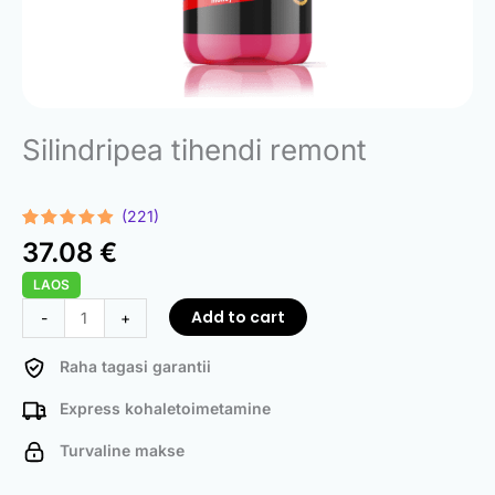
Silindripea tihendi remont
(221)
Rated
221
4.78
37.08
€
out of 5
based on
LAOS
customer
ratings
Head
Add to cart
-
+
Gasket
Repair
Raha tagasi garantii
quantity
Express kohaletoimetamine
Turvaline makse