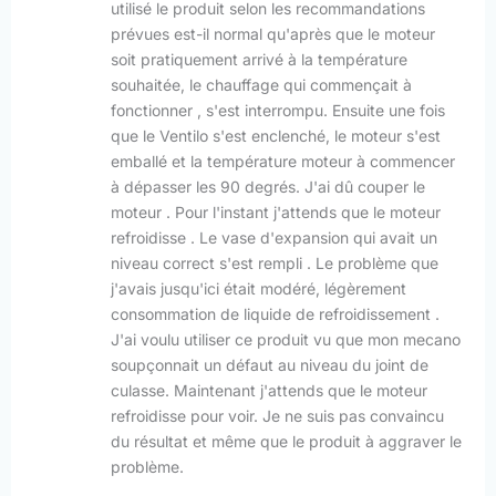
utilisé le produit selon les recommandations
prévues est-il normal qu'après que le moteur
soit pratiquement arrivé à la température
souhaitée, le chauffage qui commençait à
fonctionner , s'est interrompu. Ensuite une fois
que le Ventilo s'est enclenché, le moteur s'est
emballé et la température moteur à commencer
à dépasser les 90 degrés. J'ai dû couper le
moteur . Pour l'instant j'attends que le moteur
refroidisse . Le vase d'expansion qui avait un
niveau correct s'est rempli . Le problème que
j'avais jusqu'ici était modéré, légèrement
consommation de liquide de refroidissement .
J'ai voulu utiliser ce produit vu que mon mecano
soupçonnait un défaut au niveau du joint de
culasse. Maintenant j'attends que le moteur
refroidisse pour voir. Je ne suis pas convaincu
du résultat et même que le produit à aggraver le
problème.