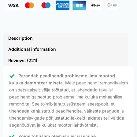
Description
Additional information
Reviews (221)
Parandab peadihendi probleeme ilma mootori
kuluka demonteerimiseta.
Meie peadihendi remondivalem
on spetsiaalselt välja töötatud, et lahendada tavalisi
peadihendiga seotud probleeme ilma kuluka mehaanilise
remondita. See toimib jahutussüsteemi seestpoolt, et
tihendada kahjustatud peadihendite, väikeste pragude ja
tihendamisvigade põhjustatud lekkeid, aidates teil vältida
aeganõudvat ja kulukat mootori lahtivõtmist.
Kõige tõhusam olemasolev sisemine