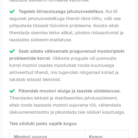
Tegeleb õlireostusega jahutusvedelikus.
Kui õli
seguneb jahutusvedelikuga tihendi rikke tõttu, võib see
põhjustada tõsiseid töövõime probleeme. Koostis aitab
tihendada sisemise lekke allikat, piirates ristsaastumist ja
taastades süsteemi eraldatuse.
Saab aidata väiksemate pragunenud mootoriploki
probleemide korral.
Väikeste pragude või poorsuste
korral mootori osades moodustab toode kuumusega
aktiveeritud tihendi, mis tugevdab nõrgemad kohad ja
takistab edasist lekkimist.
Pikendab mootori eluiga ja taastab sõidetavuse.
Tihendades lekkeid ja stabiliseerides jahutussüsteemi,
aitab toode taastada mootori sujuvama töö, vähendada
ülekuumenemisohtu ja pikendada teie sõiduki kasutusiga.
Teie sõiduki jaoks vajalik kogus
Mootori suurus
Kogus