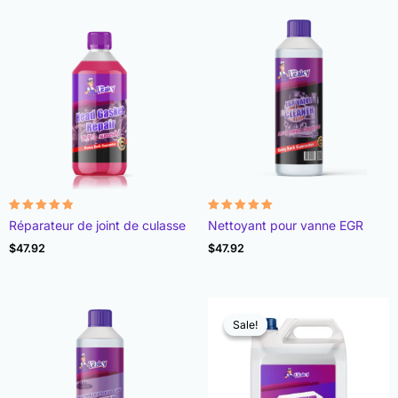
Note
Note
Réparateur de joint de culasse
Nettoyant pour vanne EGR
4.78
4.93
sur 5
sur 5
$
47.92
$
47.92
Sale!
Sale!