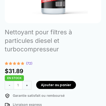
Nettoyant pour filtres à
particules diesel et
turbocompresseur
(72)
Noté
72
4.96
$
31.89
sur 5
basé sur
EN STOCK
notations
client
quantité
Ajouter au panier
-
+
de
Diesel
Garantie satisfait ou remboursé
Particulate
Livraison express
Filter