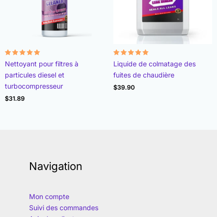
Note
Note
Nettoyant pour filtres à
Liquide de colmatage des
4.96
4.89
sur 5
sur 5
particules diesel et
fuites de chaudière
turbocompresseur
$
39.90
$
31.89
Navigation
Mon compte
Suivi des commandes